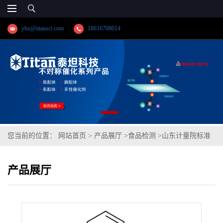
yhx@titansci.com
18616708014
您当前的位置：
网站首页
>
产品展厅
>
食品检测
>
山东计量院标准
品 正己烷中邻苯二甲酸苄基丁基酯(BBP)溶液标准物质(泰坦供应)
产品展厅