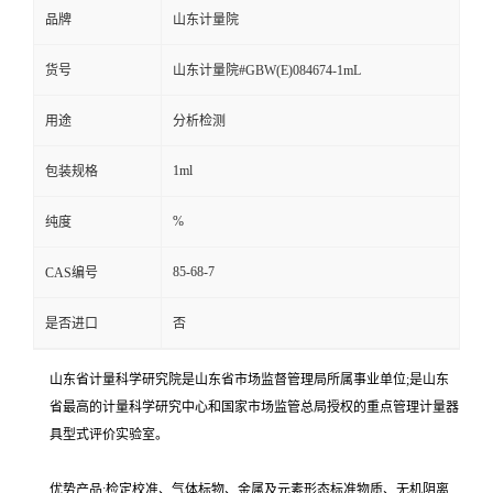
品牌
山东计量院
货号
山东计量院#GBW(E)084674-1mL
用途
分析检测
1ml
包装规格
%
纯度
85-68-7
CAS编号
是否进口
否
山东省计量科学研究院是山东省市场监督管理局所属事业单位;是山东
省最高的计量科学研究中心和国家市场监管总局授权的重点管理计量器
具型式评价实验室。
优势产品:检定校准、气体标物、金属及元素形态标准物质、无机阴离