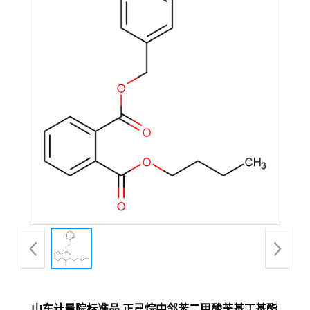
山东计量院标准品 正己烷中邻苯二甲酸苄基丁基酯