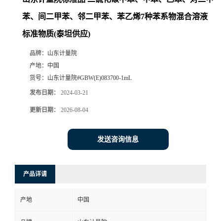
苯、间二甲苯、邻二甲苯、苯乙烯7种苯系物混合溶液
标准物质(泰坦供应)
品牌：
山东计量院
产地：
中国
货号：
山东计量院#GBW(E)083700-1mL
发布日期：
2024-03-21
更新日期：
2026-08-04
发送咨询信息
产品详请
产地
中国