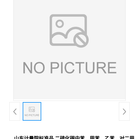
山东计量院标准品 二硫化碳中苯、甲苯、乙苯、对二甲