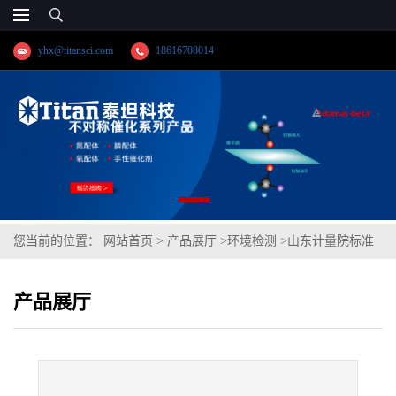
yhx@titansci.com
18616708014
您当前的位置：
网站首页
>
产品展厅
>
环境检测
>
山东计量院标准
品 二硫化碳中苯、甲苯、乙苯、对二甲苯、间二甲苯、邻二甲苯、
产品展厅
苯乙烯7种苯系物混合溶液标准物质(泰坦供应)