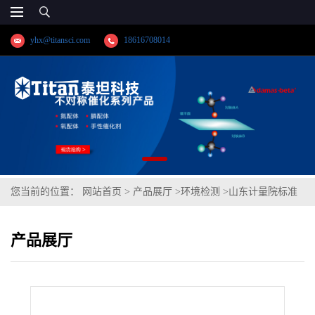
yhx@titansci.com
18616708014
您当前的位置：
网站首页
>
产品展厅
>
环境检测
>
山东计量院标准
品 甲醇中乙苯溶液标准物质(泰坦供应)
产品展厅