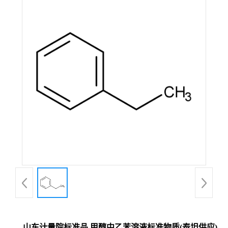
山东计量院标准品 甲醇中乙苯溶液标准物质(泰坦供应)