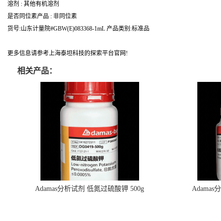
溶剂 : 其他有机溶剂
是否同位素产品 : 非同位素
货号:山东计量院#GBW(E)083368-1mL 产品类别:标准品
更多信息请参考上海泰坦科技的探索平台官网!
相关产品：
Adamas分析试剂 低氮过硫酸钾 500g
Adama
0416272311 CAS：7727-21-1 总氮含量≤0.0005%
0416272310 
（泰坦现货供应）