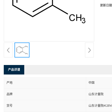
更新日期
产品详请
产地
中国
品牌
山东计量院
货号
山东计量院#GBW(E)