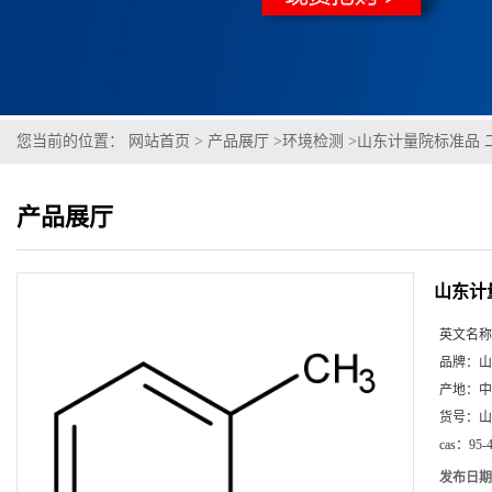
您当前的位置：
网站首页
>
产品展厅
>
环境检测
>
山东计量院标准品 
产品展厅
山东计
英文名称
品牌：
山
产地：
中
货号：
山
cas：
95-
发布日期