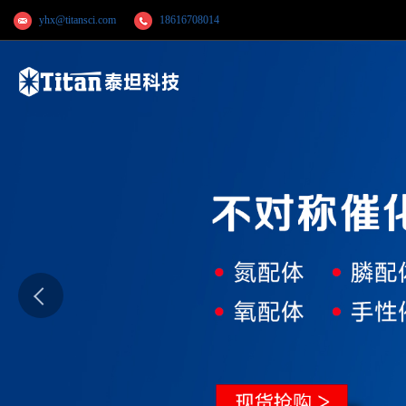
yhx@titansci.com
18616708014