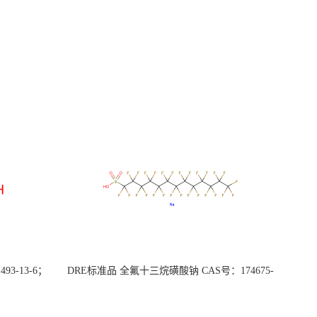
3-13-6；
DRE标准品 全氟十三烷磺酸钠 CAS号：174675-
49-1；PFTrDS钠盐（泰坦现货供应）