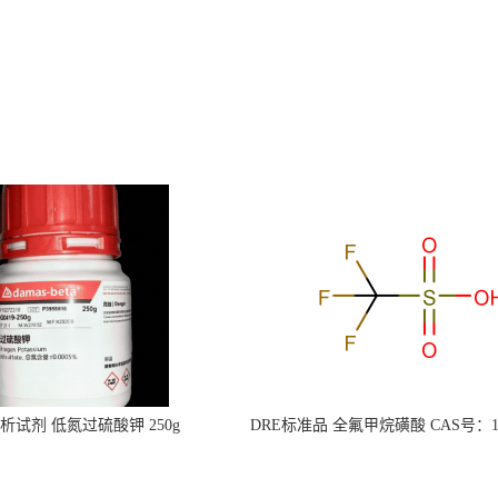
s分析试剂 低氮过硫酸钾 250g
DRE标准品 全氟甲烷磺酸 CAS号：149
CAS：7727-21-1 总氮含量≤0.0005%
TFMS（泰坦现货供应）
（泰坦现货供应）