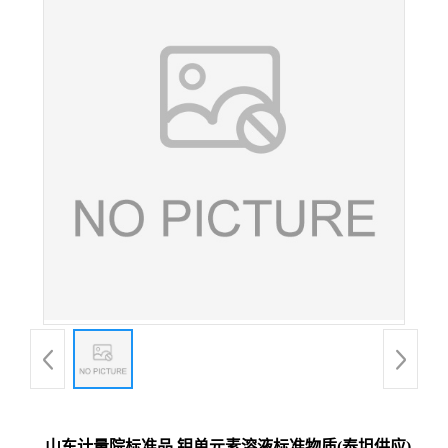
山东计量院标准品 钼单元素溶液标准物质(泰坦供应)