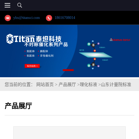
yhx@titansci.com
18616708014
您当前的位置：
网站首页
>
产品展厅
>
理化标液
>
山东计量院标准
品 钼单元素溶液标准物质(泰坦供应)
产品展厅