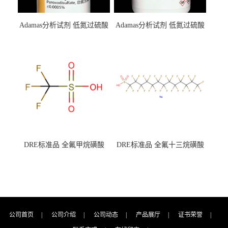
Adamas分析试剂 低氮过硫酸
Adamas分析试剂 低氮过硫酸
钾 500g 0416272311 CAS：
钾 250g 0416272310 CAS：
7727-21-1 总氮含量≤0.0005%
7727-21-1 总氮含量≤0.0005%
（泰坦现货供应）
（泰坦现货供应）
DRE标准品 全氟甲烷磺酸
DRE标准品 全氟十三烷磺酸
CAS号：1493-13-6；
钠 CAS号：174675-49-1；
TFMS（泰坦现货供应）
PFTrDS钠盐（泰坦现货供
应）
公司首页
|
公司介绍
|
公司动态
|
产品展厅
|
证书荣誉
|