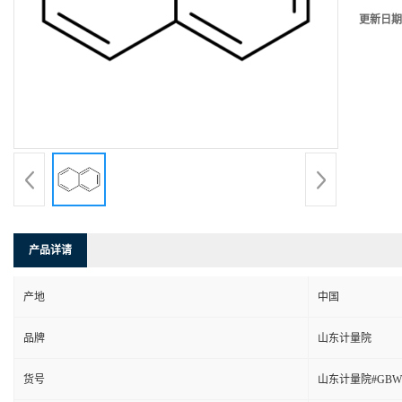
更新日期
产品详请
产地
中国
品牌
山东计量院
货号
山东计量院#GBW(E)