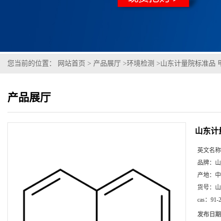
您当前的位置：
网站首页
>
产品展厅
>
环境检测
>
山东计量院标准品 
产品展厅
山东计
英文名称
品牌：
山
产地：
中
货号：
山
cas：
91-
发布日期