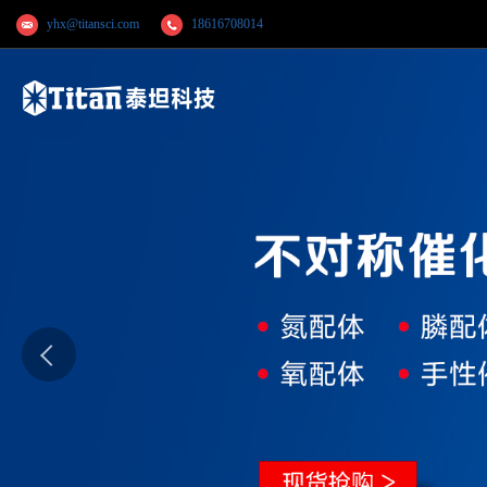
yhx@titansci.com
18616708014