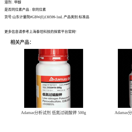
溶剂 : 甲醇
是否同位素产品 : 非同位素
货号:山东计量院#GBW(E)130599-1mL 产品类别:标准品
更多信息请参考上海泰坦科技的探索平台官网!
相关产品：
Adamas分析试剂 低氮过硫酸钾 500g
Adama
0416272311 CAS：7727-21-1 总氮含量≤0.0005%
0416272310 
（泰坦现货供应）