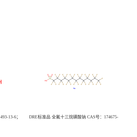
3-13-6；
DRE标准品 全氟十三烷磺酸钠 CAS号：174675-
49-1；PFTrDS钠盐（泰坦现货供应）