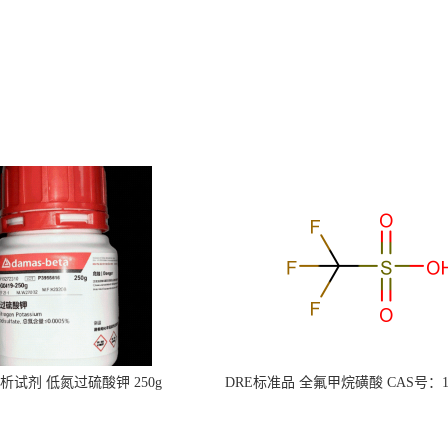
s分析试剂 低氮过硫酸钾 250g
DRE标准品 全氟甲烷磺酸 CAS号：149
CAS：7727-21-1 总氮含量≤0.0005%
TFMS（泰坦现货供应）
（泰坦现货供应）