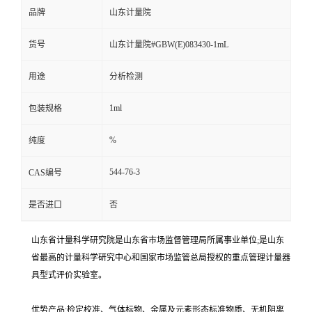
品牌
山东计量院
货号
山东计量院#GBW(E)083430-1mL
用途
分析检测
1ml
包装规格
%
纯度
544-76-3
CAS编号
是否进口
否
山东省计量科学研究院是山东省市场监督管理局所属事业单位;是山东
省最高的计量科学研究中心和国家市场监管总局授权的重点管理计量器
具型式评价实验室。
优势产品:检定校准、气体标物、金属及元素形态标准物质、无机阴离