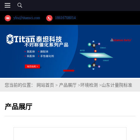
yhx@titansci.com
18616708014
您当前的位置：
网站首页
>
产品展厅
>
环境检测
>
山东计量院标准
品 异辛烷中正十六烷溶液标准物质(泰坦供应)
产品展厅