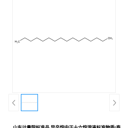
山东计量院标准品 异辛烷中正十六烷溶液标准物质(泰