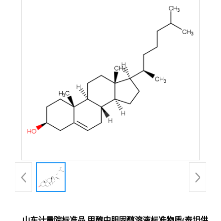
山东计量院标准品 甲醇中胆固醇溶液标准物质(泰坦供