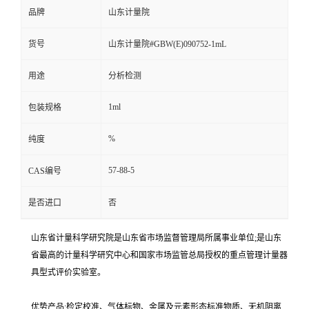
品牌
山东计量院
货号
山东计量院#GBW(E)090752-1mL
用途
分析检测
1ml
包装规格
%
纯度
57-88-5
CAS编号
是否进口
否
山东省计量科学研究院是山东省市场监督管理局所属事业单位;是山东
省最高的计量科学研究中心和国家市场监管总局授权的重点管理计量器
具型式评价实验室。
优势产品:检定校准、气体标物、金属及元素形态标准物质、无机阴离