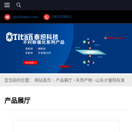
yhx@titansci.com
18616708014
您当前的位置：
网站首页
>
产品展厅
>
天然产物
>
山东计量院标准
品 甲醇中胆固醇溶液标准物质(泰坦供应)
产品展厅