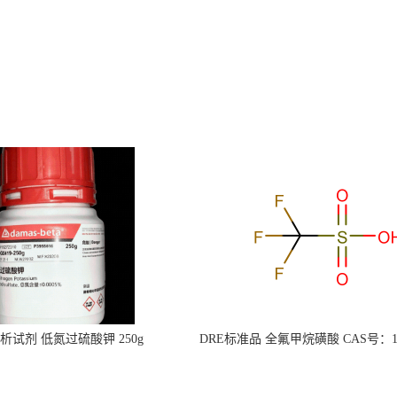
s分析试剂 低氮过硫酸钾 250g
DRE标准品 全氟甲烷磺酸 CAS号：149
CAS：7727-21-1 总氮含量≤0.0005%
TFMS（泰坦现货供应）
（泰坦现货供应）