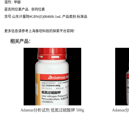
溶剂 : 甲醇
是否同位素产品 : 非同位素
货号:山东计量院#GBW(E)084606-1mL 产品类别:标准品
更多信息请参考上海泰坦科技的探索平台官网!
相关产品：
Adamas分析试剂 低氮过硫酸钾 500g
Adama
0416272311 CAS：7727-21-1 总氮含量≤0.0005%
0416272310 
（泰坦现货供应）