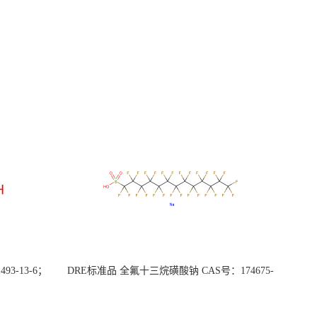
3-13-6；
DRE标准品 全氟十三烷磺酸钠 CAS号：174675-
49-1；PFTrDS钠盐（泰坦现货供应）