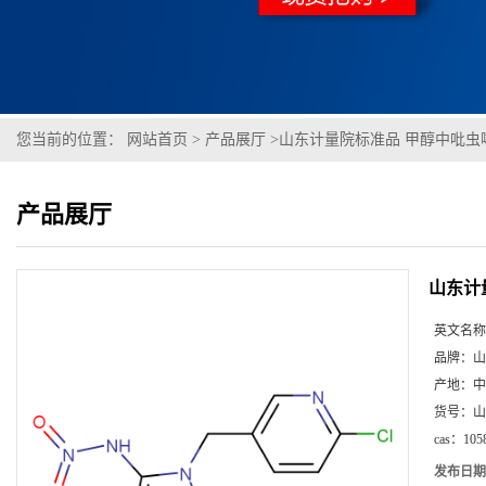
您当前的位置：
网站首页
>
产品展厅
>
山东计量院标准品 甲醇中吡虫
产品展厅
山东计
英文名称
品牌：
山
产地：
中
货号：
山
cas：
105
发布日期