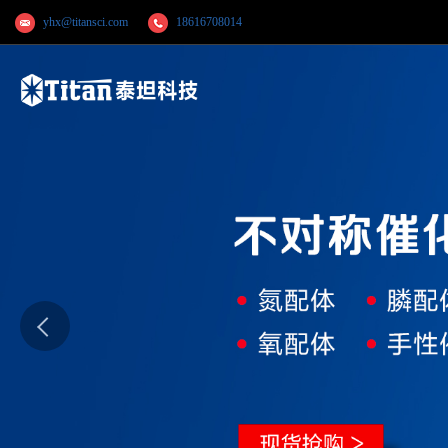
yhx@titansci.com
18616708014