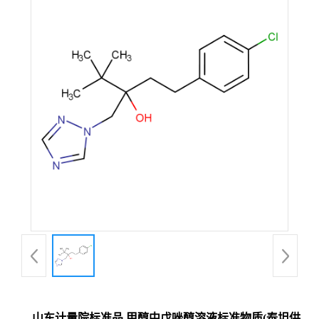
山东计量院标准品 甲醇中戊唑醇溶液标准物质(泰坦供