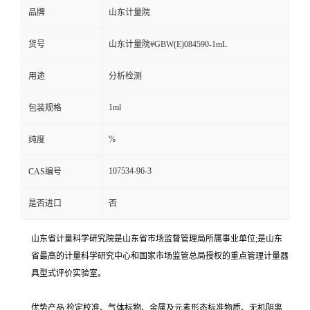
品牌
山东计量院
货号
山东计量院#GBW(E)084590-1mL
用途
分析检测
1ml
包装规格
%
纯度
107534-96-3
CAS编号
是否进口
否
山东省计量科学研究院是山东省市场监督管理局所属事业单位;是山东
省最高的计量科学研究中心和国家市场监管总局授权的重点管理计量器
具型式评价实验室。
优势产品:检定校准、气体标物、金属及元素形态标准物质、无机阴离