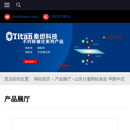
yhx@titansci.com
18616708014
您当前的位置：
网站首页
>
产品展厅
>
山东计量院标准品 甲醇中戊
唑醇溶液标准物质(泰坦供应)
产品展厅