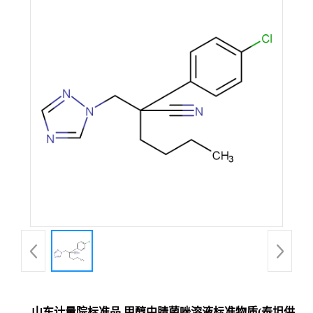
山东计量院标准品 甲醇中腈菌唑溶液标准物质(泰坦供