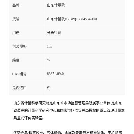
品牌
山东计量院
货号
山东计量院#GBW(E)084584-1mL
用途
分析检测
1ml
包装规格
%
纯度
88671-89-0
CAS编号
是否进口
否
山东省计量科学研究院是山东省市场监督管理局所属事业单位;是山东
省最高的计量科学研究中心和国家市场监管总局授权的重点管理计量器
具型式评价实验室。
优势产品:检定校准、气体标物、金属及元素形态标准物质、无机阴离