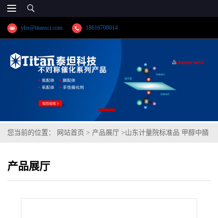
yhx@titansci.com
18616708014
您当前的位置：
网站首页
>
产品展厅
>
山东计量院标准品 甲醇中腈
菌唑溶液标准物质(泰坦供应)
产品展厅