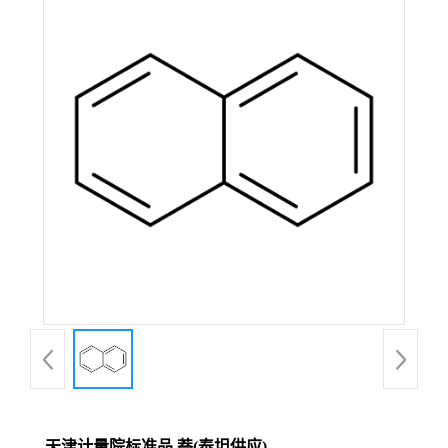
天津计量院标准品 萘(泰坦供应)