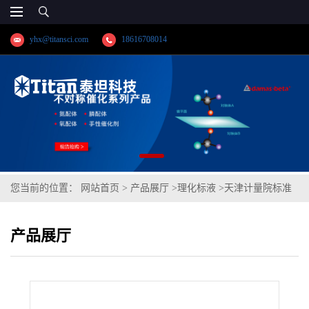
yhx@titansci.com
18616708014
您当前的位置：
网站首页
>
产品展厅
>
理化标液
>
天津计量院标准
品 萘(泰坦供应)
产品展厅