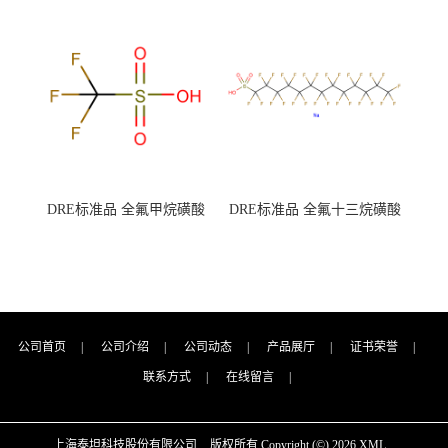
7727-21-1 总氮含量≤0.0005%
7727-21-1 总氮含量≤0.0005%
（泰坦现货供应）
（泰坦现货供应）
DRE标准品 全氟甲烷磺酸
DRE标准品 全氟十三烷磺酸
CAS号：1493-13-6；
钠 CAS号：174675-49-1；
TFMS（泰坦现货供应）
PFTrDS钠盐（泰坦现货供
应）
公司首页
|
公司介绍
|
公司动态
|
产品展厅
|
证书荣誉
|
联系方式
|
在线留言
|
上海泰坦科技股份有限公司
版权所有 Copyright (©) 2026
XML