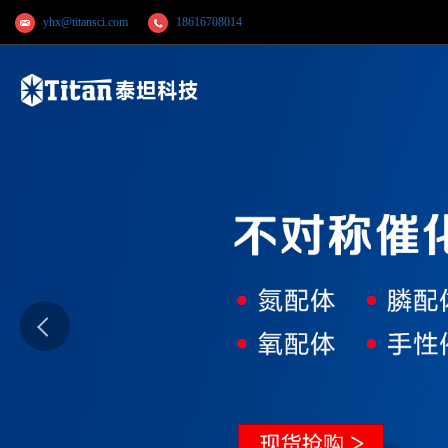
yhx@titansci.com
18616708014