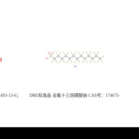
3-13-6；
DRE标准品 全氟十三烷磺酸钠 CAS号：174675-
49-1；PFTrDS钠盐（泰坦现货供应）