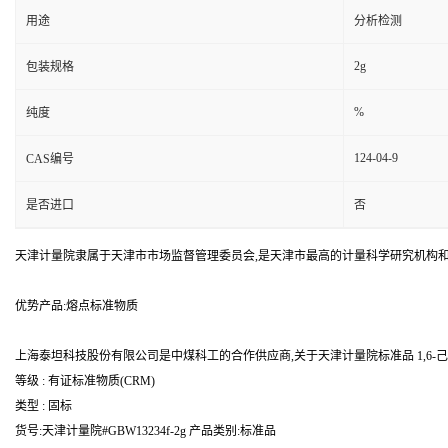
用途
分析检测
2g
包装规格
%
纯度
124-04-9
CAS编号
是否进口
否
天津计量院隶属于天津市市场监督管理委员会,是天津市最高的计量科学研究机构
优势产品:熔点标准物质
上海泰坦科技股份有限公司是中煤科工的合作供应商,关于天津计量院标准品 1,6-己二
等级 : 有证标准物质(CRM)
类型 : 固标
货号:天津计量院#GBW13234f-2g 产品类别:标准品