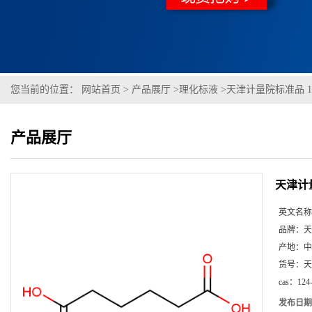
您当前的位置：
网站首页
>
产品展厅
>
理化标液
>
天津计量院标准品 1
产品展厅
天津计量
英文名称
品牌：
天
产地：
中
货号：
天
cas：
124
发布日期