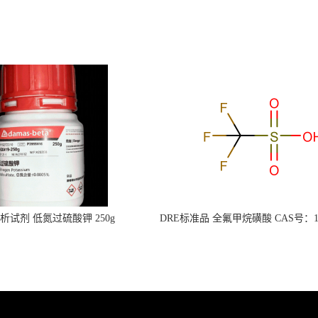
s分析试剂 低氮过硫酸钾 250g
DRE标准品 全氟甲烷磺酸 CAS号：149
CAS：7727-21-1 总氮含量≤0.0005%
TFMS（泰坦现货供应）
（泰坦现货供应）