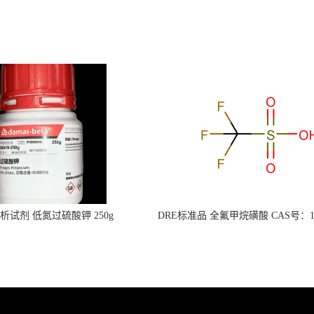
s分析试剂 低氮过硫酸钾 250g
DRE标准品 全氟甲烷磺酸 CAS号：149
CAS：7727-21-1 总氮含量≤0.0005%
TFMS（泰坦现货供应）
（泰坦现货供应）