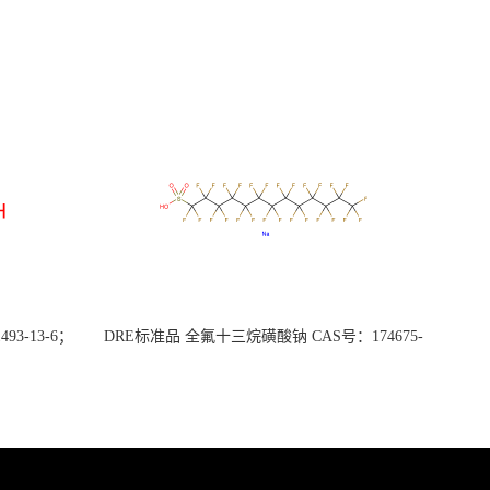
3-13-6；
DRE标准品 全氟十三烷磺酸钠 CAS号：174675-
49-1；PFTrDS钠盐（泰坦现货供应）