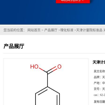
您当前的位置：
网站首页
>
产品展厅
>
理化标液
>
天津计量院标准品 
产品展厅
天津计
英文名称
品牌：
天
产地：
中
货号：
天
cas：
62-
发布日期