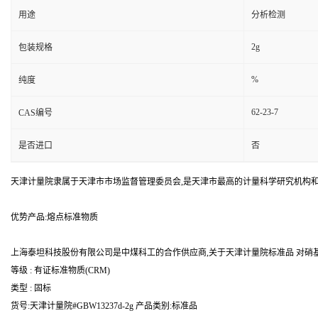
用途
分析检测
2g
包装规格
%
纯度
62-23-7
CAS编号
是否进口
否
天津计量院隶属于天津市市场监督管理委员会,是天津市最高的计量科学研究机构
优势产品:熔点标准物质
上海泰坦科技股份有限公司是中煤科工的合作供应商,关于天津计量院标准品 对硝基苯
等级 : 有证标准物质(CRM)
类型 : 固标
货号:天津计量院#GBW13237d-2g 产品类别:标准品