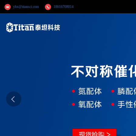
yhx@titansci.com
18616708014