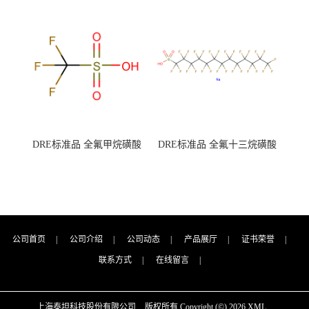
7727-21-1 总氮含量≤0.0005%
7727-21-1 总氮含量≤0.0005%
（泰坦现货供应）
（泰坦现货供应）
DRE标准品 全氟甲烷磺酸
DRE标准品 全氟十三烷磺酸
CAS号：1493-13-6；
钠 CAS号：174675-49-1；
TFMS（泰坦现货供应）
PFTrDS钠盐（泰坦现货供
应）
公司首页
|
公司介绍
|
公司动态
|
产品展厅
|
证书荣誉
|
联系方式
|
在线留言
|
上海泰坦科技股份有限公司
版权所有 Copyright (©) 2026
XML