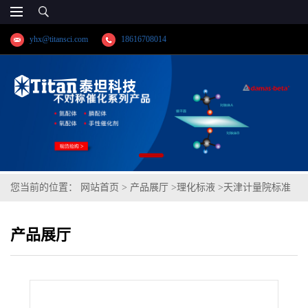
yhx@titansci.com
18616708014
您当前的位置：
网站首页
>
产品展厅
>
理化标液
>
天津计量院标准
品 香草醛(泰坦供应)
产品展厅