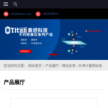
yhx@titansci.com
18616708014
您当前的位置：
网站首页
>
产品展厅
>
理化标液
>
天津计量院标准
品 二氰二胺(泰坦供应)
产品展厅