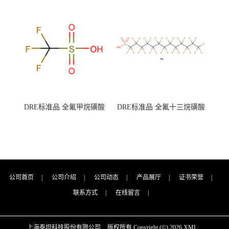
7727-21-1 总氮含量≤0.0005%
7727-21-1 总氮含量≤0.0005%
（泰坦现货供应）
（泰坦现货供应）
DRE标准品 全氟甲烷磺酸
DRE标准品 全氟十三烷磺酸
CAS号：1493-13-6；
钠 CAS号：174675-49-1；
TFMS（泰坦现货供应）
PFTrDS钠盐（泰坦现货供
应）
公司首页
|
公司介绍
|
公司动态
|
产品展厅
|
证书荣誉
|
联系方式
|
在线留言
|
上海泰坦科技股份有限公司
版权所有 Copyright (©) 2026
XML