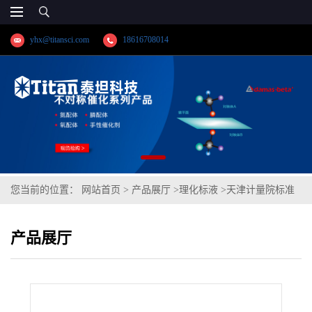
yhx@titansci.com
18616708014
您当前的位置：
网站首页
>
产品展厅
>
理化标液
>
天津计量院标准
品 蒽醌(泰坦供应)
产品展厅