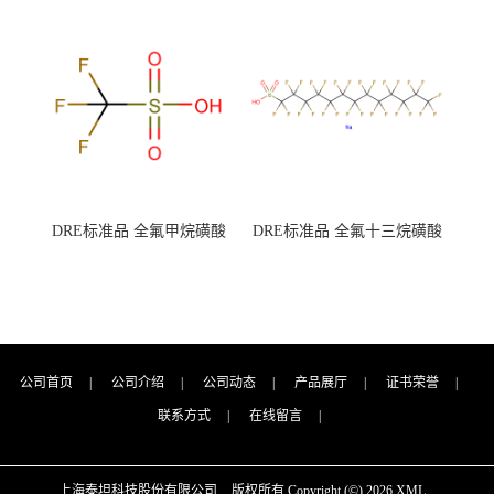
7727-21-1 总氮含量≤0.0005%
7727-21-1 总氮含量≤0.0005%
（泰坦现货供应）
（泰坦现货供应）
DRE标准品 全氟甲烷磺酸
DRE标准品 全氟十三烷磺酸
CAS号：1493-13-6；
钠 CAS号：174675-49-1；
TFMS（泰坦现货供应）
PFTrDS钠盐（泰坦现货供
应）
公司首页
|
公司介绍
|
公司动态
|
产品展厅
|
证书荣誉
|
联系方式
|
在线留言
|
上海泰坦科技股份有限公司
版权所有 Copyright (©) 2026
XML