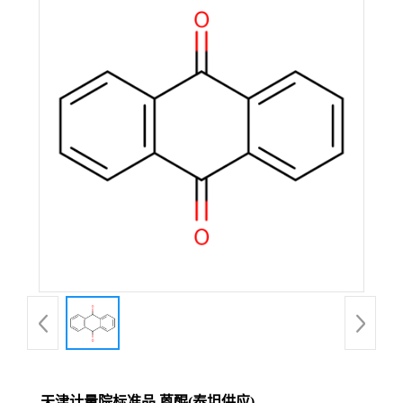
天津计量院标准品 蒽醌(泰坦供应)