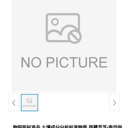
物探所标准品 土壤成分分析标准物质-西藏灵芝(泰坦供