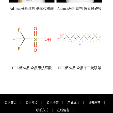
Adamas分析试剂 低氮过硫酸
Adamas分析试剂 低氮过硫酸
钾 500g 0416272311 CAS：
钾 250g 0416272310 CAS：
7727-21-1 总氮含量≤0.0005%
7727-21-1 总氮含量≤0.0005%
（泰坦现货供应）
（泰坦现货供应）
DRE标准品 全氟甲烷磺酸
DRE标准品 全氟十三烷磺酸
CAS号：1493-13-6；
钠 CAS号：174675-49-1；
TFMS（泰坦现货供应）
PFTrDS钠盐（泰坦现货供
应）
公司首页
|
公司介绍
|
公司动态
|
产品展厅
|
证书荣誉
|
联系方式
|
在线留言
|