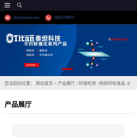
yhx@titansci.com
18616708014
您当前的位置：
网站首页
>
产品展厅
>
环境检测
>
物探所标准品 土
壤成分分析标准物质-西藏灵芝(泰坦供应)
产品展厅