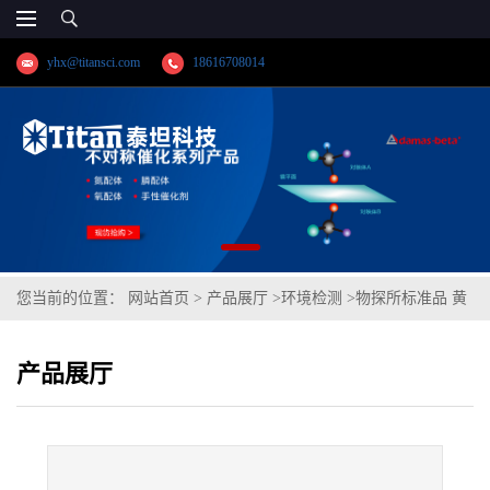
yhx@titansci.com
18616708014
您当前的位置：
网站首页
>
产品展厅
>
环境检测
>
物探所标准品 黄
红壤(泰坦供应)
产品展厅