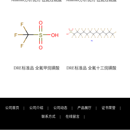
钾 500g 0416272311 CAS：
钾 250g 0416272310 CAS：
7727-21-1 总氮含量≤0.0005%
7727-21-1 总氮含量≤0.0005%
（泰坦现货供应）
（泰坦现货供应）
DRE标准品 全氟甲烷磺酸
DRE标准品 全氟十三烷磺酸
CAS号：1493-13-6；
钠 CAS号：174675-49-1；
TFMS（泰坦现货供应）
PFTrDS钠盐（泰坦现货供
应）
公司首页
|
公司介绍
|
公司动态
|
产品展厅
|
证书荣誉
|
联系方式
|
在线留言
|