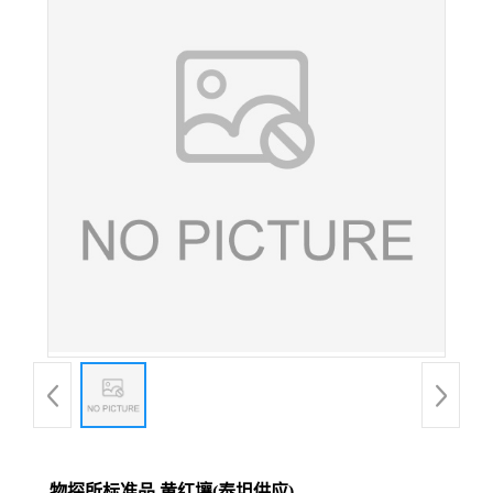
物探所标准品 黄红壤(泰坦供应)