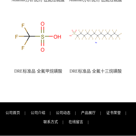
钾 500g 0416272311 CAS：
钾 250g 0416272310 CAS：
7727-21-1 总氮含量≤0.0005%
7727-21-1 总氮含量≤0.0005%
（泰坦现货供应）
（泰坦现货供应）
DRE标准品 全氟甲烷磺酸
DRE标准品 全氟十三烷磺酸
CAS号：1493-13-6；
钠 CAS号：174675-49-1；
TFMS（泰坦现货供应）
PFTrDS钠盐（泰坦现货供
应）
公司首页
|
公司介绍
|
公司动态
|
产品展厅
|
证书荣誉
|
联系方式
|
在线留言
|