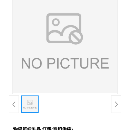
物探所标准品 红壤(泰坦供应)