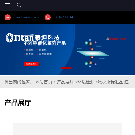
yhx@titansci.com
18616708014
您当前的位置：
网站首页
>
产品展厅
>
环境检测
>
物探所标准品 红
壤(泰坦供应)
产品展厅