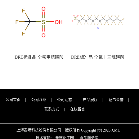
（泰坦现货供应）
（泰坦现货供应）
DRE标准品 全氟甲烷磺酸
DRE标准品 全氟十三烷磺酸
CAS号：1493-13-6；
钠 CAS号：174675-49-1；
TFMS（泰坦现货供应）
PFTrDS钠盐（泰坦现货供
应）
公司首页
|
公司介绍
|
公司动态
|
产品展厅
|
证书荣誉
|
联系方式
|
在线留言
|
上海泰坦科技股份有限公司
版权所有 Copyright (©) 2026
XML
技术支持：
盖德化工网
食品商务网