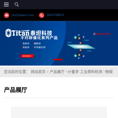
yhx@titansci.com
18616708014
您当前的位置：
网站首页
>
产品展厅
>
计量学·工业原料检测
>
物探
所标准品 花岗岩(泰坦供应)
产品展厅