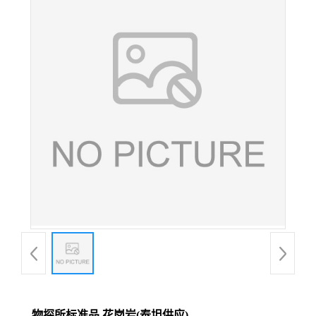
物探所标准品 花岗岩(泰坦供应)