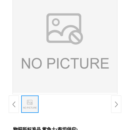
物探所标准品 紫色土(泰坦供应)