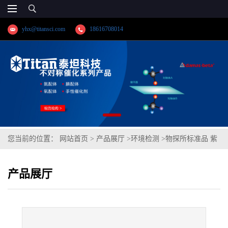
yhx@titansci.com
18616708014
您当前的位置：
网站首页
>
产品展厅
>
环境检测
>
物探所标准品 紫
色土(泰坦供应)
产品展厅