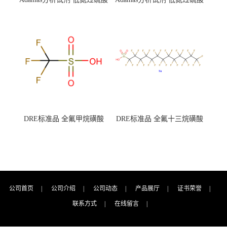
钾 500g 0416272311 CAS：
钾 250g 0416272310 CAS：
7727-21-1 总氮含量≤0.0005%
7727-21-1 总氮含量≤0.0005%
（泰坦现货供应）
（泰坦现货供应）
DRE标准品 全氟甲烷磺酸
DRE标准品 全氟十三烷磺酸
CAS号：1493-13-6；
钠 CAS号：174675-49-1；
TFMS（泰坦现货供应）
PFTrDS钠盐（泰坦现货供
应）
公司首页
|
公司介绍
|
公司动态
|
产品展厅
|
证书荣誉
|
联系方式
|
在线留言
|