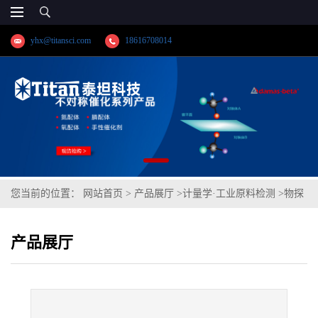
yhx@titansci.com
18616708014
您当前的位置：
网站首页
>
产品展厅
>
计量学·工业原料检测
>
物探
所标准品 铬铁矿(泰坦供应)
产品展厅