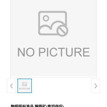
物探所标准品 铬铁矿(泰坦供应)