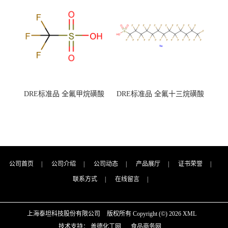
（泰坦现货供应）
（泰坦现货供应）
DRE标准品 全氟甲烷磺酸
DRE标准品 全氟十三烷磺酸
CAS号：1493-13-6；
钠 CAS号：174675-49-1；
TFMS（泰坦现货供应）
PFTrDS钠盐（泰坦现货供
应）
公司首页
|
公司介绍
|
公司动态
|
产品展厅
|
证书荣誉
|
联系方式
|
在线留言
|
上海泰坦科技股份有限公司
版权所有 Copyright (©) 2026
XML
技术支持：
盖德化工网
食品商务网