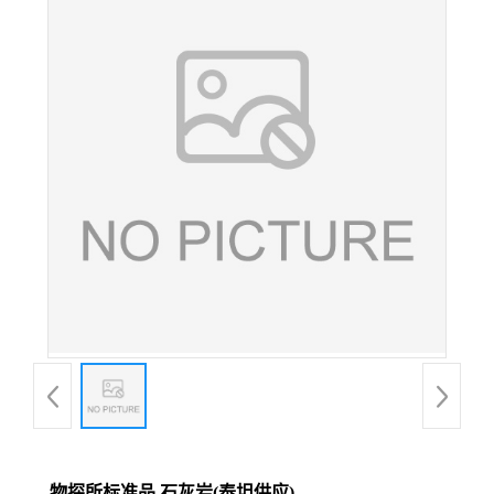
物探所标准品 石灰岩(泰坦供应)