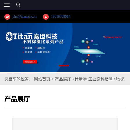
yhx@titansci.com
18616708014
您当前的位置：
网站首页
>
产品展厅
>
计量学·工业原料检测
>
物探
所标准品 石灰岩(泰坦供应)
产品展厅