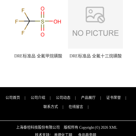
（泰坦现货供应）
（泰坦现货供应）
DRE标准品 全氟甲烷磺酸
DRE标准品 全氟十三烷磺酸
CAS号：1493-13-6；
钠 CAS号：174675-49-1；
TFMS（泰坦现货供应）
PFTrDS钠盐（泰坦现货供
应）
公司首页
|
公司介绍
|
公司动态
|
产品展厅
|
证书荣誉
|
联系方式
|
在线留言
|
上海泰坦科技股份有限公司
版权所有 Copyright (©) 2026
XML
技术支持：
盖德化工网
食品商务网