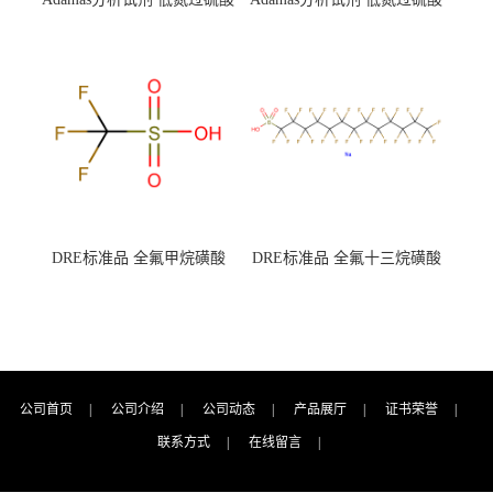
钾 500g 0416272311 CAS：
钾 250g 0416272310 CAS：
7727-21-1 总氮含量≤0.0005%
7727-21-1 总氮含量≤0.0005%
（泰坦现货供应）
（泰坦现货供应）
DRE标准品 全氟甲烷磺酸
DRE标准品 全氟十三烷磺酸
CAS号：1493-13-6；
钠 CAS号：174675-49-1；
TFMS（泰坦现货供应）
PFTrDS钠盐（泰坦现货供
应）
公司首页
|
公司介绍
|
公司动态
|
产品展厅
|
证书荣誉
|
联系方式
|
在线留言
|