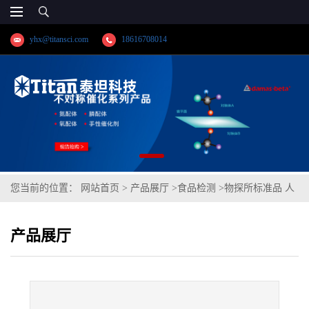
yhx@titansci.com
18616708014
您当前的位置：
网站首页
>
产品展厅
>
食品检测
>
物探所标准品 人
参(泰坦供应)
产品展厅