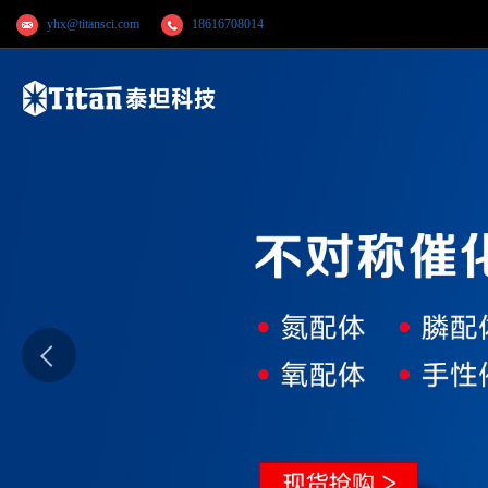
yhx@titansci.com
18616708014