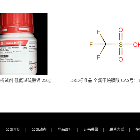
s分析试剂 低氮过硫酸钾 250g
DRE标准品 全氟甲烷磺酸 CAS号：149
CAS：7727-21-1 总氮含量≤0.0005%
TFMS（泰坦现货供应）
（泰坦现货供应）
公司介绍
|
公司动态
|
产品展厅
|
证书荣誉
|
联系方式
|
在