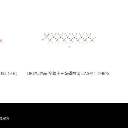
3-13-6；
DRE标准品 全氟十三烷磺酸钠 CAS号：174675-
49-1；PFTrDS钠盐（泰坦现货供应）
线留言
|