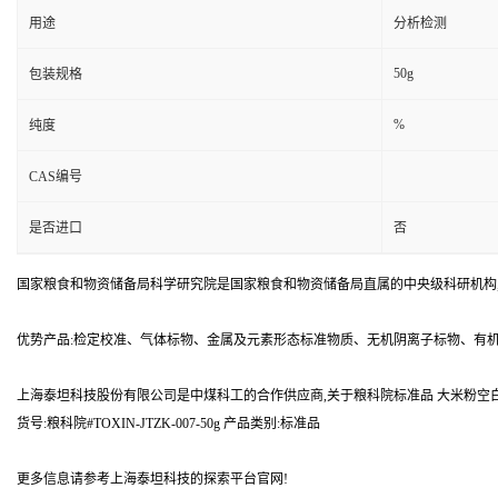
用途
分析检测
50g
包装规格
%
纯度
CAS编号
是否进口
否
国家粮食和物资储备局科学研究院是国家粮食和物资储备局直属的中央级科研机构
优势产品:检定校准、气体标物、金属及元素形态标准物质、无机阴离子标物、有
上海泰坦科技股份有限公司是中煤科工的合作供应商,关于粮科院标准品 大米粉空白(DON
货号:粮科院#TOXIN-JTZK-007-50g 产品类别:标准品
更多信息请参考上海泰坦科技的探索平台官网!