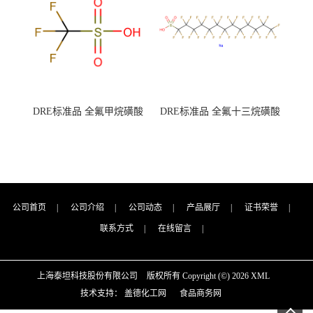
DRE标准品 全氟甲烷磺酸
DRE标准品 全氟十三烷磺酸
CAS号：1493-13-6；
钠 CAS号：174675-49-1；
TFMS（泰坦现货供应）
PFTrDS钠盐（泰坦现货供
应）
公司首页
|
公司介绍
|
公司动态
|
产品展厅
|
证书荣誉
|
联系方式
|
在线留言
|
上海泰坦科技股份有限公司
版权所有 Copyright (©) 2026
XML
技术支持：
盖德化工网
食品商务网