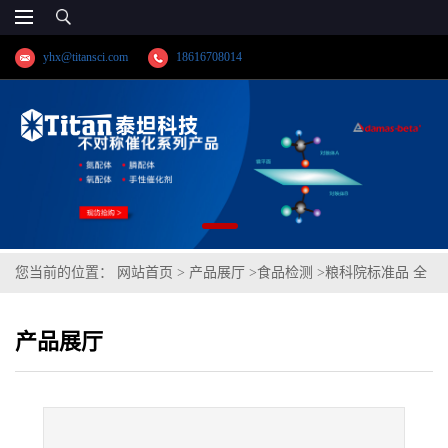
yhx@titansci.com
18616708014
您当前的位置：
网站首页
>
产品展厅
>
食品检测
>
粮科院标准品 全
麦粉‐呕吐毒素成分分析D(泰坦供应)
产品展厅