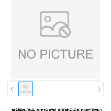
粮科院标准品 全麦粉‐呕吐毒素成分分析D(泰坦供应)