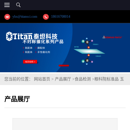
yhx@titansci.com
18616708014
您当前的位置：
网站首页
>
产品展厅
>
食品检测
>
粮科院标准品 玉
米粉‐呕吐毒素成分分析A(泰坦供应)
产品展厅