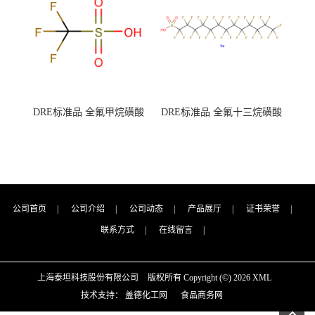
DRE标准品 全氟甲烷磺酸
DRE标准品 全氟十三烷磺酸
CAS号：1493-13-6；
钠 CAS号：174675-49-1；
TFMS（泰坦现货供应）
PFTrDS钠盐（泰坦现货供
应）
公司首页
|
公司介绍
|
公司动态
|
产品展厅
|
证书荣誉
|
联系方式
|
在线留言
|
上海泰坦科技股份有限公司
版权所有 Copyright (©) 2026
XML
技术支持：
盖德化工网
食品商务网