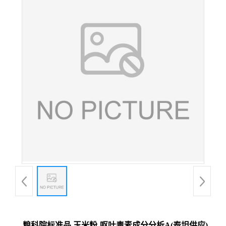
粮科院标准品 玉米粉‐呕吐毒素成分分析A(泰坦供应)