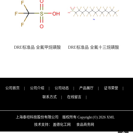
DRE标准品 全氟甲烷磺酸
DRE标准品 全氟十三烷磺酸
CAS号：1493-13-6；
钠 CAS号：174675-49-1；
TFMS（泰坦现货供应）
PFTrDS钠盐（泰坦现货供
应）
公司首页
|
公司介绍
|
公司动态
|
产品展厅
|
证书荣誉
|
联系方式
|
在线留言
|
上海泰坦科技股份有限公司
版权所有 Copyright (©) 2026
XML
技术支持：
盖德化工网
食品商务网