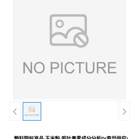
粮科院标准品 玉米粉‐呕吐毒素成分分析D(泰坦供应)