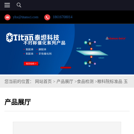
yhx@titansci.com
18616708014
您当前的位置：
网站首页
>
产品展厅
>
食品检测
>
粮科院标准品 玉
米粉‐呕吐毒素成分分析D(泰坦供应)
产品展厅