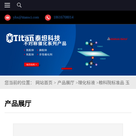
yhx@titansci.com
18616708014
您当前的位置：
网站首页
>
产品展厅
>
理化标液
>
粮科院标准品 玉
米粉中铅C成分分析(泰坦供应)
产品展厅