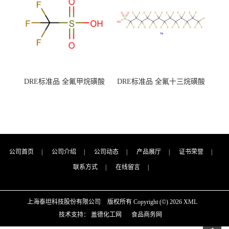
DRE标准品 全氟甲烷磺酸
DRE标准品 全氟十三烷磺酸
CAS号：1493-13-6；
钠 CAS号：174675-49-1；
TFMS（泰坦现货供应）
PFTrDS钠盐（泰坦现货供
应）
公司首页
|
公司介绍
|
公司动态
|
产品展厅
|
证书荣誉
|
联系方式
|
在线留言
|
上海泰坦科技股份有限公司
版权所有 Copyright (©) 2026
XML
技术支持：
盖德化工网
食品商务网