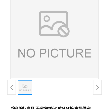
粮科院标准品 玉米粉中铅C成分分析(泰坦供应)