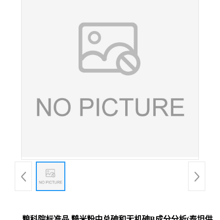
粮科院标准品 糙米粉中总砷和无机砷B成分分析(泰坦供