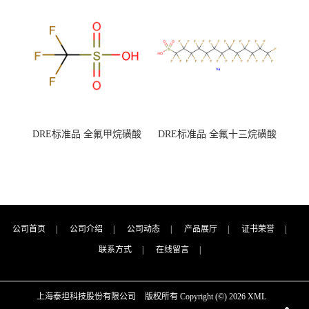
7727-21-1 总氮含量≤0.0005%
7727-21-1 总氮含量≤0.0005%
（泰坦现货供应）
（泰坦现货供应）
DRE标准品 全氟甲烷磺酸
DRE标准品 全氟十三烷磺酸
CAS号：1493-13-6；
钠 CAS号：174675-49-1；
TFMS（泰坦现货供应）
PFTrDS钠盐（泰坦现货供
应）
公司首页
|
公司介绍
|
公司动态
|
产品展厅
|
证书荣誉
|
联系方式
|
在线留言
|
上海泰坦科技股份有限公司
版权所有 Copyright (©) 2026
XML