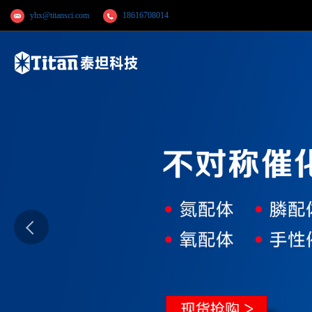
yhx@titansci.com
18616708014