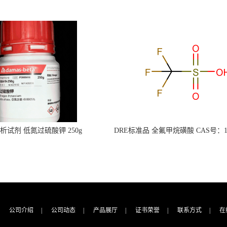
s分析试剂 低氮过硫酸钾 250g
DRE标准品 全氟甲烷磺酸 CAS号：149
CAS：7727-21-1 总氮含量≤0.0005%
TFMS（泰坦现货供应）
（泰坦现货供应）
公司介绍
|
公司动态
|
产品展厅
|
证书荣誉
|
联系方式
|
在