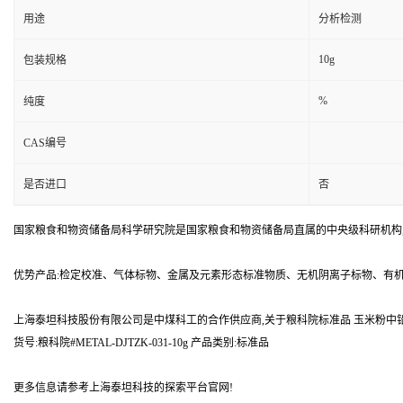
用途
分析检测
10g
包装规格
%
纯度
CAS编号
是否进口
否
国家粮食和物资储备局科学研究院是国家粮食和物资储备局直属的中央级科研机构
优势产品:检定校准、气体标物、金属及元素形态标准物质、无机阴离子标物、有
上海泰坦科技股份有限公司是中煤科工的合作供应商,关于粮科院标准品 玉米粉中铅A
货号:粮科院#METAL-DJTZK-031-10g 产品类别:标准品
更多信息请参考上海泰坦科技的探索平台官网!