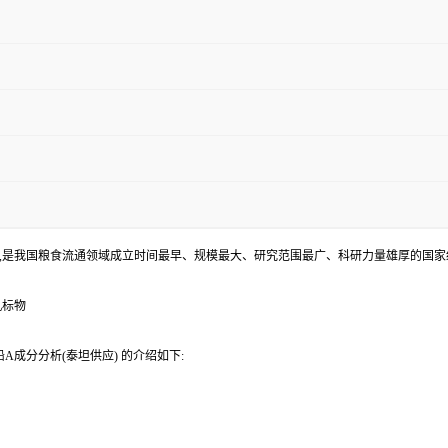
,是我国粮食流通领域成立时间最早、规模最大、研究范围最广、科研力量雄厚的国家
机标物
成分分析(泰坦供应) 的介绍如下: