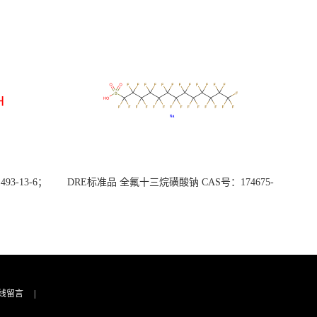
3-13-6；
DRE标准品 全氟十三烷磺酸钠 CAS号：174675-
49-1；PFTrDS钠盐（泰坦现货供应）
线留言
|