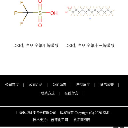
DRE标准品 全氟甲烷磺酸
DRE标准品 全氟十三烷磺酸
CAS号：1493-13-6；
钠 CAS号：174675-49-1；
TFMS（泰坦现货供应）
PFTrDS钠盐（泰坦现货供
应）
公司首页
|
公司介绍
|
公司动态
|
产品展厅
|
证书荣誉
|
联系方式
|
在线留言
|
上海泰坦科技股份有限公司
版权所有 Copyright (©) 2026
XML
技术支持：
盖德化工网
食品商务网