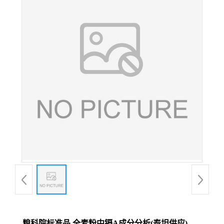
粮科院标准品 全麦粉中镉A成分分析(泰坦供应)