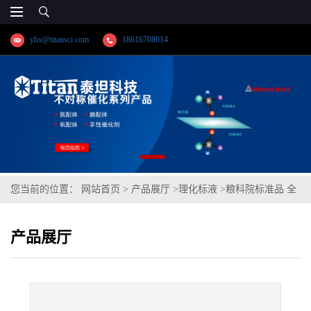
yhx@titansci.com
18616708014
您当前的位置：
网站首页
>
产品展厅
>
理化标液
>
粮科院标准品 全
麦粉中镉A成分分析(泰坦供应)
产品展厅