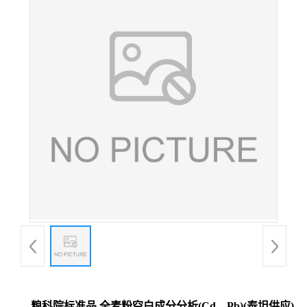
粮科院标准品 全麦粉空白成分分析(Cd、Pb)(泰坦供应)