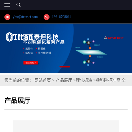
yhx@titansci.com
18616708014
您当前的位置：
网站首页
>
产品展厅
>
理化标液
>
粮科院标准品 全
麦粉空白成分分析(Cd、Pb)(泰坦供应)
产品展厅