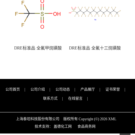
DRE标准品 全氟甲烷磺酸
DRE标准品 全氟十三烷磺酸
CAS号：1493-13-6；
钠 CAS号：174675-49-1；
TFMS（泰坦现货供应）
PFTrDS钠盐（泰坦现货供
应）
公司首页
|
公司介绍
|
公司动态
|
产品展厅
|
证书荣誉
|
联系方式
|
在线留言
|
上海泰坦科技股份有限公司
版权所有 Copyright (©) 2026
XML
技术支持：
盖德化工网
食品商务网