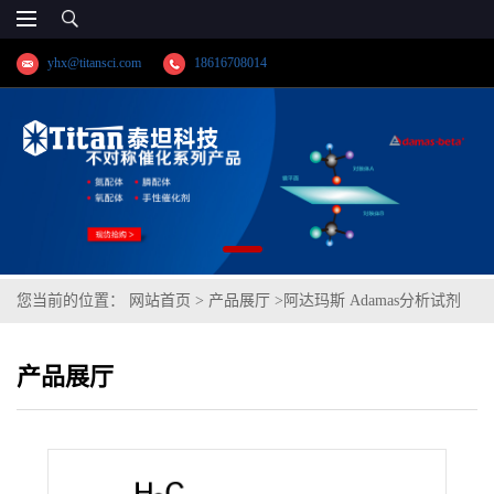
yhx@titansci.com
18616708014
您当前的位置：
网站首页
>
产品展厅
>
阿达玛斯 Adamas分析试剂
(R)-3,3,3-三氟-2-甲氧基-2-苯基丙酸,cas号:20445-31-2,货号:DG0647-
产品展厅
250mg,≥98%