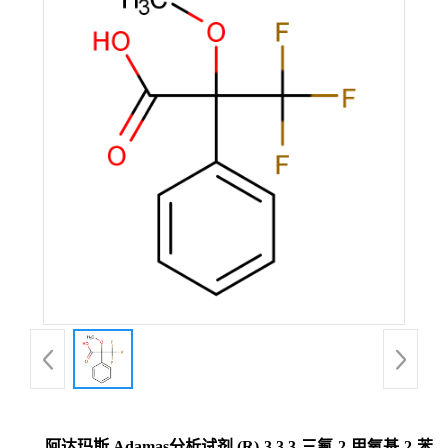
阿达玛斯 Adamas分析试剂 (R)-3,3,3-三氟-2-甲氧基-2-苯