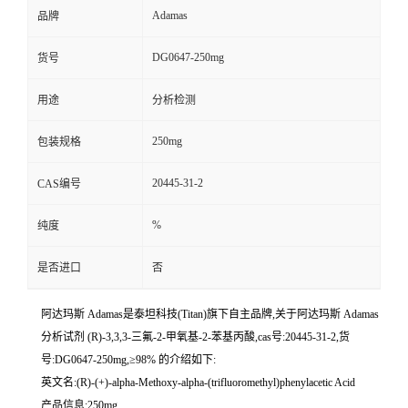
Adamas
品牌
DG0647-250mg
货号
用途
分析检测
250mg
包装规格
20445-31-2
CAS编号
%
纯度
是否进口
否
阿达玛斯 Adamas是泰坦科技(Titan)旗下自主品牌,关于阿达玛斯 Adamas
分析试剂 (R)-3,3,3-三氟-2-甲氧基-2-苯基丙酸,cas号:20445-31-2,货
号:DG0647-250mg,≥98% 的介绍如下:
英文名:(R)-(+)-alpha-Methoxy-alpha-(trifluoromethyl)phenylacetic Acid
产品信息:250mg