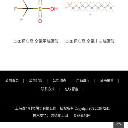
DRE标准品 全氟甲烷磺酸
DRE标准品 全氟十三烷磺酸
CAS号：1493-13-6；
钠 CAS号：174675-49-1；
TFMS（泰坦现货供应）
PFTrDS钠盐（泰坦现货供
应）
公司首页
|
公司介绍
|
公司动态
|
产品展厅
|
证书荣誉
|
联系方式
|
在线留言
|
上海泰坦科技股份有限公司
版权所有 Copyright (©) 2026
XML
技术支持：
盖德化工网
食品商务网