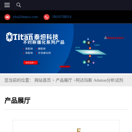
yhx@titansci.com
18616708014
您当前的位置：
网站首页
>
产品展厅
>
阿达玛斯 Adamas分析试剂
4-氟-7-硝基苯并-2-氧杂-1,3-二唑,cas号:29270-56-2,货号:DH0233-
产品展厅
25mg,≥99%