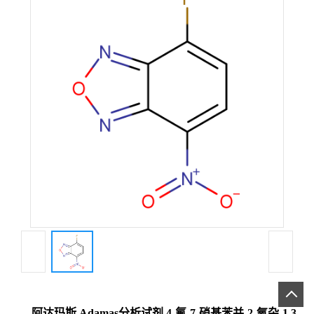
阿达玛斯 Adamas分析试剂 4-氟-7-硝基苯并-2-氧杂-1,3-