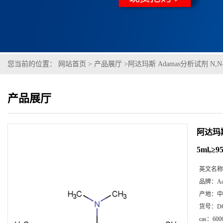
您当前的位置：
网站首页
>
产品展厅
>
阿达玛斯 Adamas分析试剂 N,N-
产品展厅
阿达玛斯
5ml,≥9
英文名称
品牌：
A
产地：
中
货号：
D
cas：
600