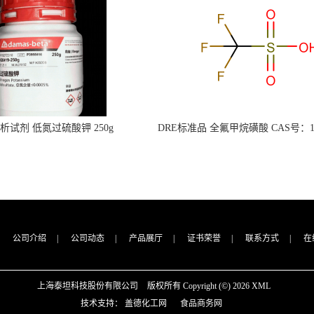
s分析试剂 低氮过硫酸钾 250g
DRE标准品 全氟甲烷磺酸 CAS号：149
CAS：7727-21-1 总氮含量≤0.0005%
TFMS（泰坦现货供应）
（泰坦现货供应）
公司介绍
|
公司动态
|
产品展厅
|
证书荣誉
|
联系方式
|
在
上海泰坦科技股份有限公司
版权所有 Copyright (©) 2026
XML
技术支持：
盖德化工网
食品商务网