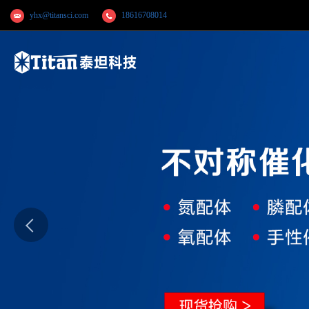
yhx@titansci.com
18616708014