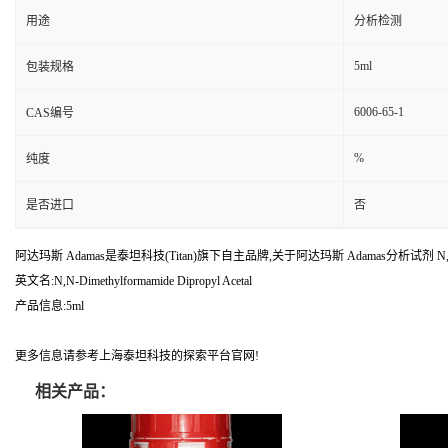
用途
分析检测
5ml
包装规格
6006-65-1
CAS编号
%
纯度
是否进口
否
阿达玛斯 Adamas是泰坦科技(Titan)旗下自主品牌,关于阿达玛斯 Adamas分析试剂 N,N-
英文名:N,N-Dimethylformamide Dipropyl Acetal
产品信息:5ml
更多信息请参考上海泰坦科技的探索平台官网!
相关产品：