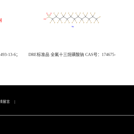
3-13-6；
DRE标准品 全氟十三烷磺酸钠 CAS号：174675-
49-1；PFTrDS钠盐（泰坦现货供应）
线留言
|