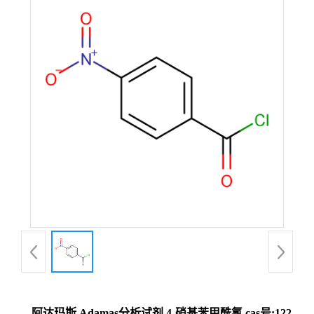
阿达玛斯 Adamas分析试剂 4-硝基苯甲酰氯,cas号:122-