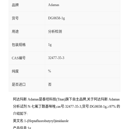
Adamas
品牌
DG0658-1g
货号
用途
分析检测
1g
包装规格
32477-35-3
CAS编号
%
纯度
是否进口
否
阿达玛斯 Adamas是泰坦科技(Titan)旗下自主品牌,关于阿达玛斯 Adamas
分析试剂 N-七氟丁酰基咪唑,cas号:32477-35-3,货号:DG0658-1g,≥97% 的
介绍如下:
英文名:1-(Heptafluorobutyryl)imidazole
产品信息:1g