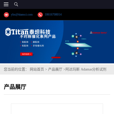
yhx@titansci.com
18616708014
您当前的位置：
网站首页
>
产品展厅
>
阿达玛斯 Adamas分析试剂
N-七氟丁酰基咪唑,cas号:32477-35-3,货号:DG0658-1g,≥97%
产品展厅