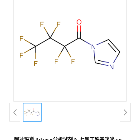
阿达玛斯 Adamas分析试剂 N-七氟丁酰基咪唑,cas