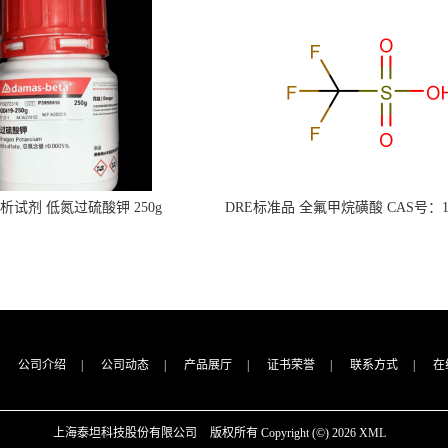
s分析试剂 低氮过硫酸钾 250g
DRE标准品 全氟甲烷磺酸 CAS号：149
CAS：7727-21-1 总氮含量≤0.0005%
TFMS（泰坦现货供应）
（泰坦现货供应）
公司介绍
|
公司动态
|
产品展厅
|
证书荣誉
|
联系方式
|
在
上海泰坦科技股份有限公司
版权所有 Copyright (©) 2026
XML