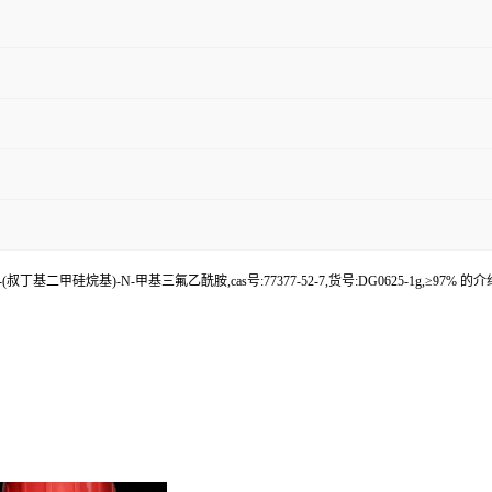
丁基二甲硅烷基)-N-甲基三氟乙酰胺,cas号:77377-52-7,货号:DG0625-1g,≥97% 的