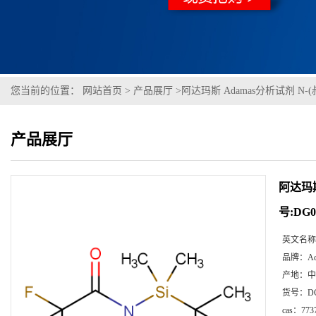
您当前的位置：
网站首页
>
产品展厅
>
阿达玛斯 Adamas分析试剂 N-(叔
产品展厅
阿达玛斯
号:DG0
英文名称
品牌：
A
产地：
中
货号：
D
cas：
773