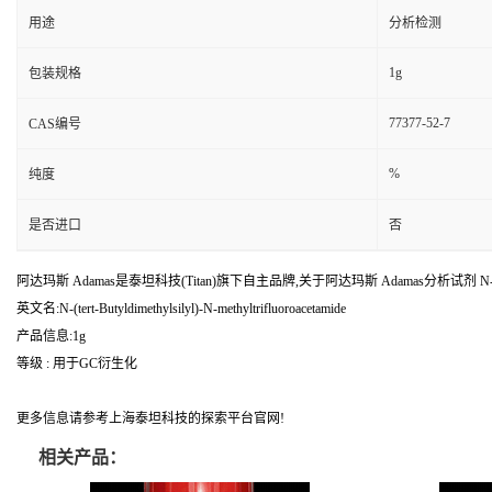
用途
分析检测
1g
包装规格
77377-52-7
CAS编号
%
纯度
是否进口
否
阿达玛斯 Adamas是泰坦科技(Titan)旗下自主品牌,关于阿达玛斯 Adamas分析试剂 N-(叔
英文名:N-(tert-Butyldimethylsilyl)-N-methyltrifluoroacetamide
产品信息:1g
等级 : 用于GC衍生化
更多信息请参考上海泰坦科技的探索平台官网!
相关产品：