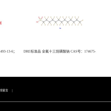
3-13-6；
DRE标准品 全氟十三烷磺酸钠 CAS号：174675-
49-1；PFTrDS钠盐（泰坦现货供应）
线留言
|