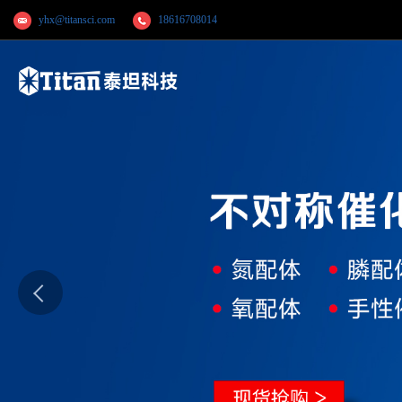
yhx@titansci.com
18616708014