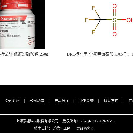
s分析试剂 低氮过硫酸钾 250g
DRE标准品 全氟甲烷磺酸 CAS号：149
CAS：7727-21-1 总氮含量≤0.0005%
TFMS（泰坦现货供应）
（泰坦现货供应）
公司介绍
|
公司动态
|
产品展厅
|
证书荣誉
|
联系方式
|
在
上海泰坦科技股份有限公司
版权所有 Copyright (©) 2026
XML
技术支持：
盖德化工网
食品商务网