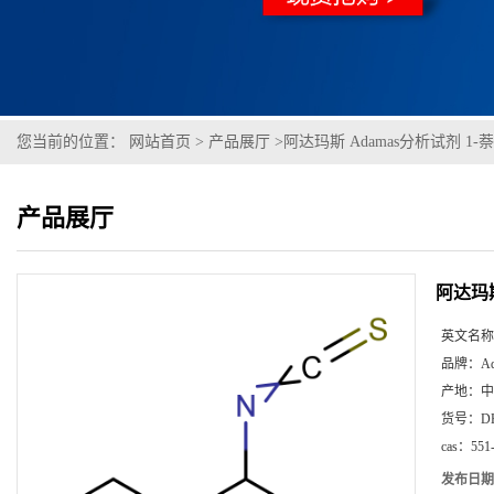
您当前的位置：
网站首页
>
产品展厅
>
阿达玛斯 Adamas分析试剂 1-萘异硫
产品展厅
阿达玛斯 
英文名称
品牌：
A
产地：
中
货号：
D
cas：
551
发布日期