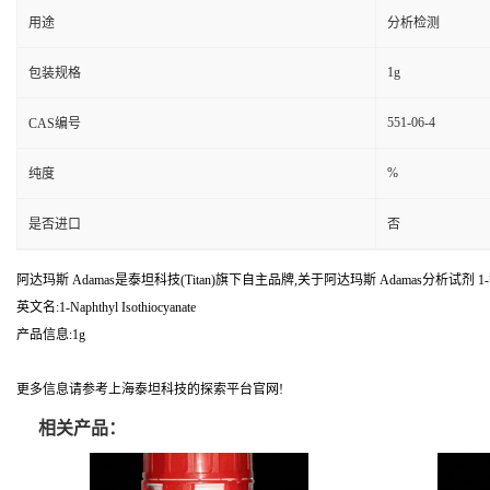
用途
分析检测
1g
包装规格
551-06-4
CAS编号
%
纯度
是否进口
否
阿达玛斯 Adamas是泰坦科技(Titan)旗下自主品牌,关于阿达玛斯 Adamas分析试剂 1-萘异硫
英文名:1-Naphthyl Isothiocyanate
产品信息:1g
更多信息请参考上海泰坦科技的探索平台官网!
相关产品：