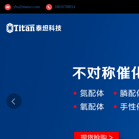
yhx@titansci.com
18616708014