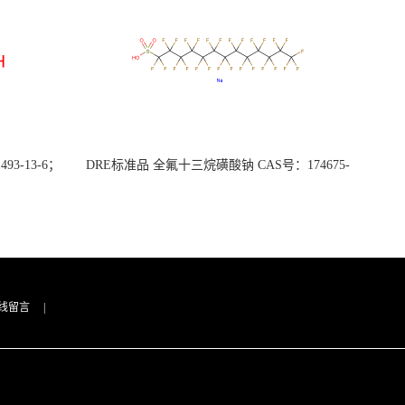
3-13-6；
DRE标准品 全氟十三烷磺酸钠 CAS号：174675-
49-1；PFTrDS钠盐（泰坦现货供应）
线留言
|