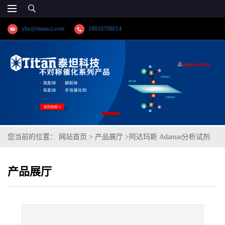
yhx@titansci.com
18616708014
您当前的位置：
网站首页
>
产品展厅
>
阿达玛斯 Adamas分析试剂
盐酸羟胺试液(中国药典),cas号:,货号:TS0289-100mL,35g/L
产品展厅