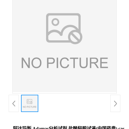
阿达玛斯 Adamas分析试剂 盐酸羟胺试液(中国药典),cas