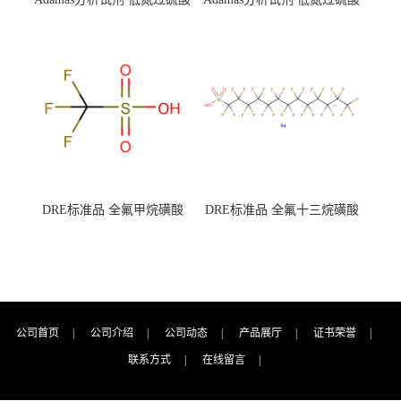
钾 500g 0416272311 CAS：
钾 250g 0416272310 CAS：
7727-21-1 总氮含量≤0.0005%
7727-21-1 总氮含量≤0.0005%
（泰坦现货供应）
（泰坦现货供应）
DRE标准品 全氟甲烷磺酸
DRE标准品 全氟十三烷磺酸
CAS号：1493-13-6；
钠 CAS号：174675-49-1；
TFMS（泰坦现货供应）
PFTrDS钠盐（泰坦现货供
应）
公司首页
|
公司介绍
|
公司动态
|
产品展厅
|
证书荣誉
|
联系方式
|
在线留言
|