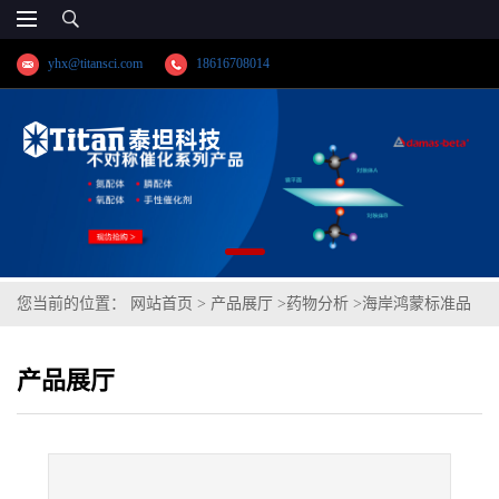
yhx@titansci.com
18616708014
您当前的位置：
网站首页
>
产品展厅
>
药物分析
>
海岸鸿蒙标准品
己烯雌酚溶液标准物质(泰坦供应)
产品展厅