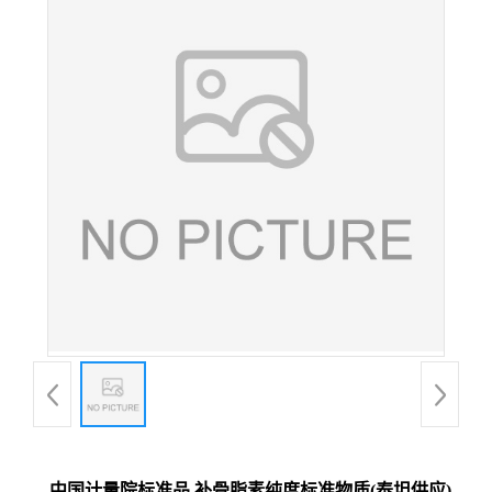
中国计量院标准品 补骨脂素纯度标准物质(泰坦供应)