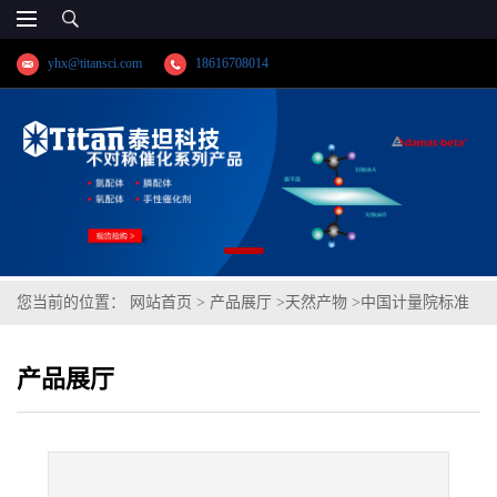
yhx@titansci.com
18616708014
您当前的位置：
网站首页
>
产品展厅
>
天然产物
>
中国计量院标准
品 补骨脂素纯度标准物质(泰坦供应)
产品展厅