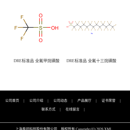
7727-21-1 总氮含量≤0.0005%
7727-21-1 总氮含量≤0.0005%
（泰坦现货供应）
（泰坦现货供应）
DRE标准品 全氟甲烷磺酸
DRE标准品 全氟十三烷磺酸
CAS号：1493-13-6；
钠 CAS号：174675-49-1；
TFMS（泰坦现货供应）
PFTrDS钠盐（泰坦现货供
应）
公司首页
|
公司介绍
|
公司动态
|
产品展厅
|
证书荣誉
|
联系方式
|
在线留言
|
上海泰坦科技股份有限公司
版权所有 Copyright (©) 2026
XML