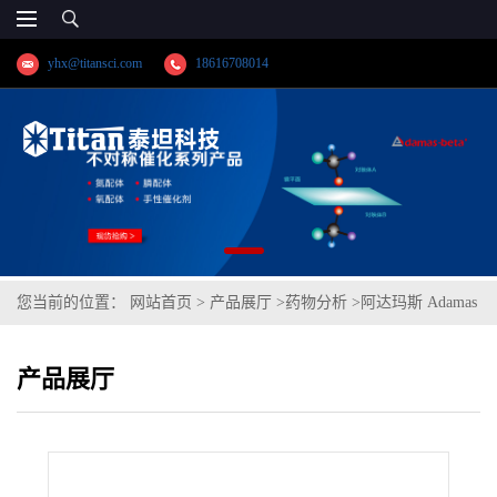
yhx@titansci.com
18616708014
您当前的位置：
网站首页
>
产品展厅
>
药物分析
>
阿达玛斯 Adamas
标准品 曲洛斯坦,cas号:13647-35-3,货号:AC000128000
产品展厅