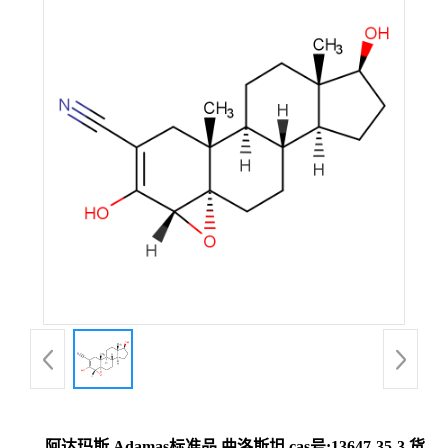
阿达玛斯 Adamas标准品 曲洛斯坦,cas号:13647-35-3,货