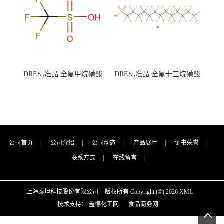
DRE标准品 全氟甲烷磺酸
DRE标准品 全氟十三烷磺酸
CAS号：1493-13-6；
钠 CAS号：174675-49-1；
TFMS（泰坦现货供应）
PFTrDS钠盐（泰坦现货供
应）
公司首页
|
公司介绍
|
公司动态
|
产品展厅
|
证书荣誉
|
联系方式
|
在线留言
|
上海泰坦科技股份有限公司
版权所有 Copyright (©) 2026
XML
技术支持：
盖德化工网
食品商务网