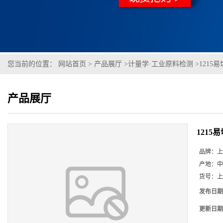
您当前的位置：
网站首页
>
产品展厅
>
计量学·工业原料检测
>
1215易切
产品展厅
1215易
品牌：
上
产地：
中
货号：
上
发布日期
更新日期