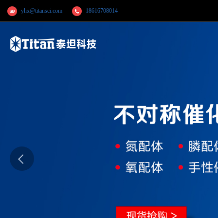
yhx@titansci.com
18616708014