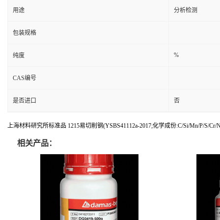
用途
分析检测
包装规格
%
纯度
CAS编号
是否进口
否
上海材料研究所标准品 1215易切削钢(YSBS41112a-2017;化学成份:C/Si/Mn/P/S/Cr/Ni
相关产品：