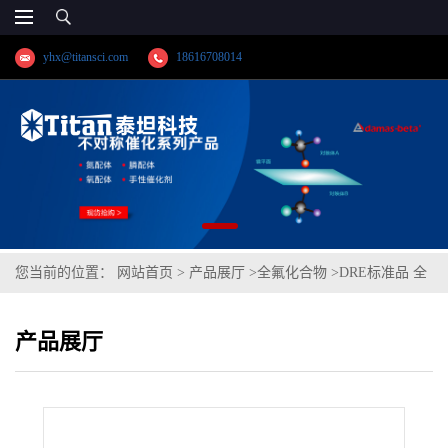
yhx@titansci.com
18616708014
您当前的位置：
网站首页
>
产品展厅
>
全氟化合物
>
DRE标准品 全
氟丁烷磺酸钠-13C3 (2,3,4-13C3) CAS号：2708218-84-0；NaPFBS-
产品展厅
13C3（泰坦现货供应）