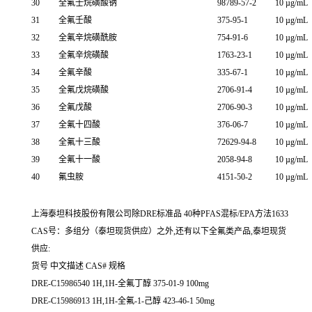
30
全氟壬烷磺酸钠
98789-57-2
10 µg/mL
31
全氟壬酸
375-95-1
10 µg/mL
32
全氟辛烷磺酰胺
754-91-6
10 µg/mL
33
全氟辛烷磺酸
1763-23-1
10 µg/mL
34
全氟辛酸
335-67-1
10 µg/mL
35
全氟戊烷磺酸
2706-91-4
10 µg/mL
36
全氟戊酸
2706-90-3
10 µg/mL
37
全氟十四酸
376-06-7
10 µg/mL
38
全氟十三酸
72629-94-8
10 µg/mL
39
全氟十一酸
2058-94-8
10 µg/mL
40
氟虫胺
4151-50-2
10 µg/mL
上海泰坦科技股份有限公司除DRE标准品 40种PFAS混标/EPA方法1633
CAS号：多组分（泰坦现货供应）之外,还有以下全氟类产品,泰坦现货
供应:
货号 中文描述 CAS# 规格
DRE-C15986540 1H,1H-全氟丁醇 375-01-9 100mg
DRE-C15986913 1H,1H-全氟-1-己醇 423-46-1 50mg