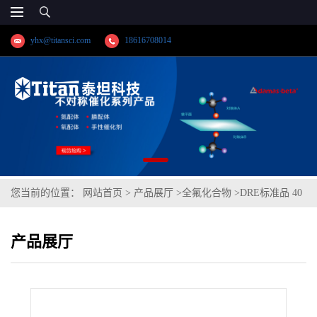
yhx@titansci.com
18616708014
您当前的位置：
网站首页
>
产品展厅
>
全氟化合物
>
DRE标准品 40
种PFAS混标/EPA方法1633 CAS号：多组分（泰坦现货供应）
产品展厅