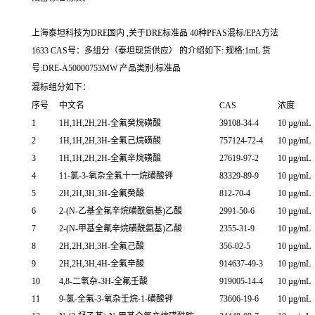
上海泰坦科技为DRE国内 ,关于DRE标准品 40种PFAS混标/EPA方法
1633 CAS号：多组分（泰坦现货供应） 的介绍如下: 规格:1mL 货
号:DRE-A50000753MW 产品类别:标准品
混标组分如下：
序号
中文名
CAS
浓度
1
1H,1H,2H,2H-全氟癸烷磺酸
39108-34-4
10 µg/mL
2
1H,1H,2H,3H-全氟己烷磺酸
757124-72-4
10 µg/mL
3
1H,1H,2H,2H-全氟辛烷磺酸
27619-97-2
10 µg/mL
4
11-氯-3-氧杂全氟十一烷磺酸钾
83329-89-9
10 µg/mL
5
2H,2H,3H,3H-全氟癸酸
812-70-4
10 µg/mL
6
2-(N-乙基全氟辛烷磺酰氨基)乙酸
2991-50-6
10 µg/mL
7
2-(N-甲基全氟辛烷磺酰氨基)乙酸
2355-31-9
10 µg/mL
8
2H,2H,3H,3H-全氟己酸
356-02-5
10 µg/mL
9
2H,2H,3H,4H-全氟辛酸
914637-49-3
10 µg/mL
10
4,8-二氧杂-3H-全氟壬酸
919005-14-4
10 µg/mL
11
9-氯-全氟-3-氧杂壬烷-1-磺酸钾
73606-19-6
10 µg/mL