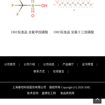
DRE标准品 全氟甲烷磺酸
DRE标准品 全氟十三烷磺酸
CAS号：1493-13-6；
钠 CAS号：174675-49-1；
TFMS（泰坦现货供应）
PFTrDS钠盐（泰坦现货供
应）
公司首页
|
公司介绍
|
公司动态
|
产品展厅
|
证书荣誉
|
联系方式
|
在线留言
|
上海泰坦科技股份有限公司
版权所有 Copyright (©) 2026
XML
技术支持：
盖德化工网
食品商务网