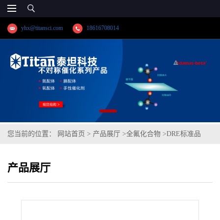
yhx@titansci.com
18616708014
您当前的位置：
网站首页
>
产品展厅
>
全氟化合物
>
DRE标准品
1H,1H,5H-全氟戊醇 CAS号：355-80-6；5H 4:1 FTOH（泰坦现货供
产品展厅
应）