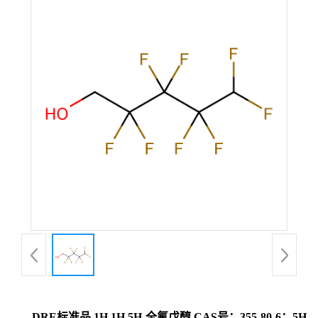
DRE标准品 1H,1H,5H-全氟戊醇 CAS号：355-80-6；5H