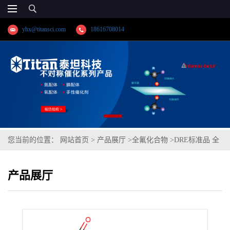
yhx@titansci.com
18616708014
您当前的位置：
网站首页
>
产品展厅
>
全氟化合物
>
DRE标准品 全
氟癸酸-13C6 (1,2,3,4,5,6-13C6) CAS号：2328024-56-0；PFDA-
产品展厅
13C6（泰坦现货供应）